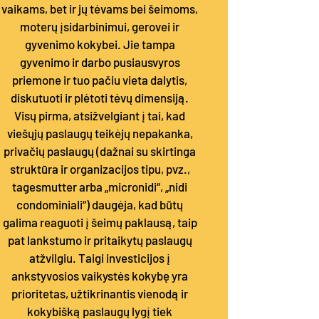
vaikams, bet ir jų tėvams bei šeimoms,
moterų įsidarbinimui, gerovei ir
gyvenimo kokybei. Jie tampa
gyvenimo ir darbo pusiausvyros
priemone ir tuo pačiu vieta dalytis,
diskutuoti ir plėtoti tėvų dimensiją.
Visų pirma, atsižvelgiant į tai, kad
viešųjų paslaugų teikėjų nepakanka,
privačių paslaugų (dažnai su skirtinga
struktūra ir organizacijos tipu, pvz.,
tagesmutter arba „micronidi“, „nidi
condominiali“) daugėja, kad būtų
galima reaguoti į šeimų paklausą, taip
pat lankstumo ir pritaikytų paslaugų
atžvilgiu. Taigi investicijos į
ankstyvosios vaikystės kokybę yra
prioritetas, užtikrinantis vienodą ir
kokybišką paslaugų lygį tiek