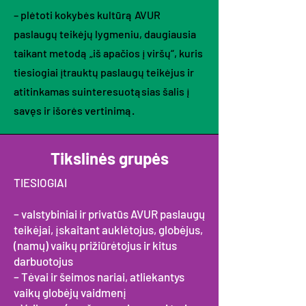
– plėtoti kokybės kultūrą AVUR
paslaugų teikėjų lygmeniu, daugiausia
taikant metodą „iš apačios į viršų“, kuris
tiesiogiai įtrauktų paslaugų teikėjus ir
atitinkamas suinteresuotąsias šalis į
savęs ir išorės vertinimą.
Tikslinės grupės
TIESIOGIAI
– valstybiniai ir privatūs AVUR paslaugų
teikėjai, įskaitant auklėtojus, globėjus,
(namų) vaikų prižiūrėtojus ir kitus
darbuotojus
– Tėvai ir šeimos nariai, atliekantys
vaikų globėjų vaidmenį