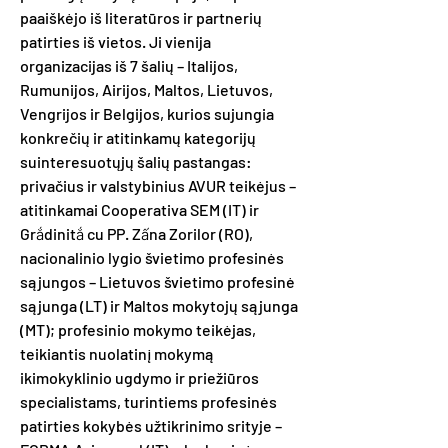
paaiškėjo iš literatūros ir partnerių
patirties iš vietos. Ji vienija
organizacijas iš 7 šalių – Italijos,
Rumunijos, Airijos, Maltos, Lietuvos,
Vengrijos ir Belgijos, kurios sujungia
konkrečių ir atitinkamų kategorijų
suinteresuotųjų šalių pastangas:
privačius ir valstybinius AVUR teikėjus –
atitinkamai Cooperativa SEM (IT) ir
Grắdinitắ cu PP. Zấna Zorilor (RO),
nacionalinio lygio švietimo profesinės
sąjungos – Lietuvos švietimo profesinė
sąjunga (LT) ir Maltos mokytojų sąjunga
(MT); profesinio mokymo teikėjas,
teikiantis nuolatinį mokymą
ikimokyklinio ugdymo ir priežiūros
specialistams, turintiems profesinės
patirties kokybės užtikrinimo srityje –