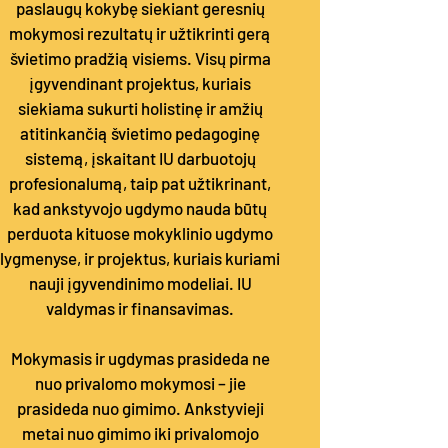
paslaugų kokybę siekiant geresnių
mokymosi rezultatų ir užtikrinti gerą
švietimo pradžią visiems. Visų pirma
įgyvendinant projektus, kuriais
siekiama sukurti holistinę ir amžių
atitinkančią švietimo pedagoginę
sistemą, įskaitant IU darbuotojų
profesionalumą, taip pat užtikrinant,
kad ankstyvojo ugdymo nauda būtų
perduota kituose mokyklinio ugdymo
lygmenyse, ir projektus, kuriais kuriami
nauji įgyvendinimo modeliai. IU
valdymas ir finansavimas.
Mokymasis ir ugdymas prasideda ne
nuo privalomo mokymosi – jie
prasideda nuo gimimo. Ankstyvieji
metai nuo gimimo iki privalomojo