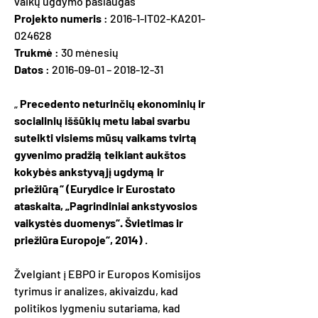
vaikų ugdymo paslaugas
Projekto numeris
: 2016-1-IT02-KA201-
024628
Trukmė
: 30 mėnesių
Datos
:
2016-09-01
–
2018-12-31
„
Precedento neturinčių ekonominių ir
socialinių iššūkių metu labai svarbu
suteikti visiems mūsų vaikams tvirtą
gyvenimo pradžią teikiant aukštos
kokybės ankstyvąjį ugdymą ir
priežiūrą“ (Eurydice ir Eurostato
ataskaita, „Pagrindiniai ankstyvosios
vaikystės duomenys“. Švietimas ir
priežiūra Europoje“, 2014)
.
Žvelgiant į EBPO ir Europos Komisijos
tyrimus ir analizes, akivaizdu, kad
politikos lygmeniu sutariama, kad