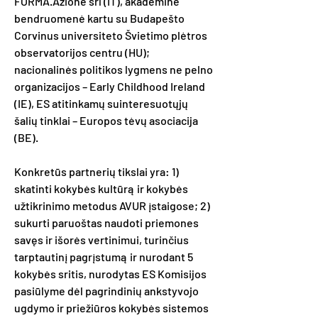
FORMA.Azione srl (IT), akademinė
bendruomenė kartu su Budapešto
Corvinus universiteto Švietimo plėtros
observatorijos centru (HU);
nacionalinės politikos lygmens ne pelno
organizacijos – Early Childhood Ireland
(IE), ES atitinkamų suinteresuotųjų
šalių tinklai – Europos tėvų asociacija
(BE).
Konkretūs partnerių tikslai yra: 1)
skatinti kokybės kultūrą ir kokybės
užtikrinimo metodus AVUR įstaigose; 2)
sukurti paruoštas naudoti priemones
savęs ir išorės vertinimui, turinčius
tarptautinį pagrįstumą ir nurodant 5
kokybės sritis, nurodytas ES Komisijos
pasiūlyme dėl pagrindinių ankstyvojo
ugdymo ir priežiūros kokybės sistemos