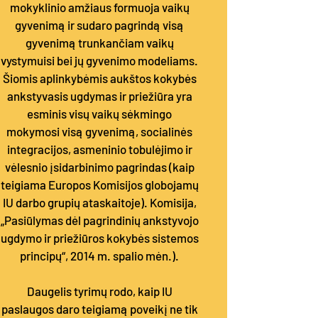
mokyklinio amžiaus formuoja vaikų
gyvenimą ir sudaro pagrindą visą
gyvenimą trunkančiam vaikų
vystymuisi bei jų gyvenimo modeliams.
Šiomis aplinkybėmis aukštos kokybės
ankstyvasis ugdymas ir priežiūra yra
esminis visų vaikų sėkmingo
mokymosi visą gyvenimą, socialinės
integracijos, asmeninio tobulėjimo ir
vėlesnio įsidarbinimo pagrindas (kaip
teigiama Europos Komisijos globojamų
IU darbo grupių ataskaitoje). Komisija,
„Pasiūlymas dėl pagrindinių ankstyvojo
ugdymo ir priežiūros kokybės sistemos
principų“, 2014 m. spalio mėn.).
Daugelis tyrimų rodo, kaip IU
paslaugos daro teigiamą poveikį ne tik