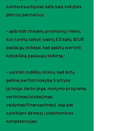
suinteresuotąsias šalis kaip kokybės
plėtros partnerius;
– apibrėžti tinkamų priemonių rinkinį,
kurį turėtų taikyti įvairių ES šalių AVUR
paslaugų teikėjai, kad galėtų įvertinti
kokybišką paslaugų teikimą;
– surinkti rodiklių rinkinį, kad būtų
galima įvertinti kokybę 5 srityse
(prieiga, darbo jėga, mokymo programa,
vertinimas/stebėjimas,
valdymas/finansavimas), taip pat
sutelkiant dėmesį į skaitmenines
kompetencijas;