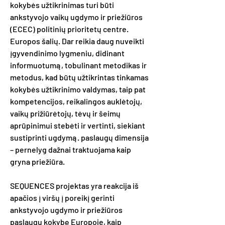
kokybės užtikrinimas turi būti
ankstyvojo vaikų ugdymo ir priežiūros
(ECEC) politinių prioritetų centre.
Europos šalių. Dar reikia daug nuveikti
įgyvendinimo lygmeniu, didinant
informuotumą, tobulinant metodikas ir
metodus, kad būtų užtikrintas tinkamas
kokybės užtikrinimo valdymas, taip pat
kompetencijos, reikalingos auklėtojų,
vaikų prižiūrėtojų, tėvų ir šeimų
aprūpinimui stebėti ir vertinti, siekiant
sustiprinti ugdymą. paslaugų dimensija
– pernelyg dažnai traktuojama kaip
gryna priežiūra.
SEQUENCES projektas yra reakcija iš
apačios į viršų į poreikį gerinti
ankstyvojo ugdymo ir priežiūros
paslaugų kokybę Europoje, kaip