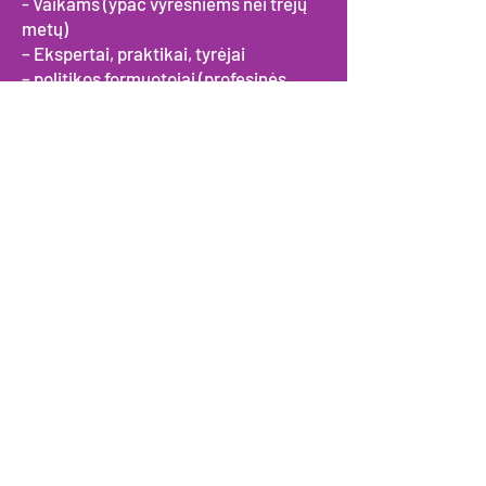
- Vaikams (ypač vyresniems nei trejų
metų)
– Ekspertai, praktikai, tyrėjai
– politikos formuotojai (profesinės
sąjungos, vietos, regioninės,
nacionalinės valdžios institucijos)
NETIESIOGINĖS
– Universitetų studentai, praktikantai,
dėstytojai, socialiniai darbuotojai
– Trečiojo sektoriaus operatoriai ir
atstovai
– plačioji visuomenė ir pilietinė
visuomenė
Laukiami rezultatai
– didinamas informuotumas apie AVUR
sistemų kokybę, geresnis praktikos,