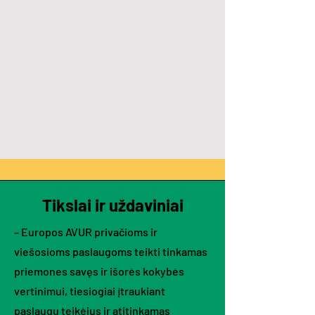
Tikslai ir uždaviniai
– Europos AVUR privačioms ir
viešosioms paslaugoms teikti tinkamas
priemones savęs ir išorės kokybės
vertinimui, tiesiogiai įtraukiant
paslaugų teikėjus ir atitinkamas