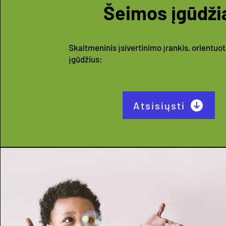
Šeimos įgūdži
Skaitmeninis įsivertinimo įrankis, orientuo
įgūdžius:
Atsisiųsti