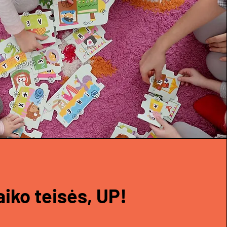
aiko teisės, UP!