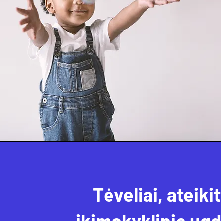
Tėveliai, ateikit
ikimokyklinio ug