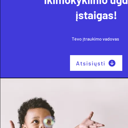
įstaigas!
Tėvo įtraukimo vadovas
Atsisiųsti