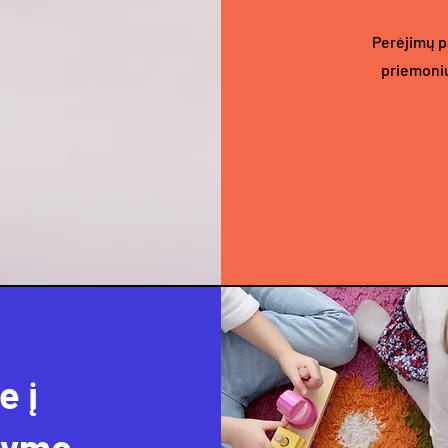
Perėjimų p
priemonių
e į
dymo