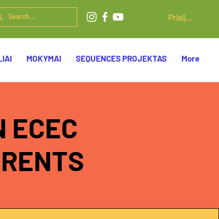
Prisijungti
IAI
MOKYMAI
SEQUENCES PROJEKTAS
More
 ECEC
ARENTS