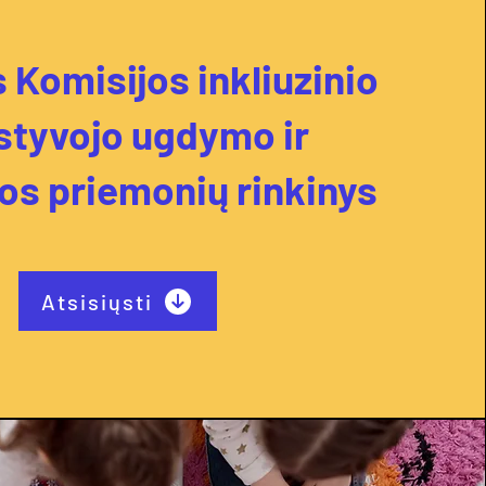
 Komisijos inkliuzinio
styvojo ugdymo ir
ros priemonių rinkinys
Atsisiųsti