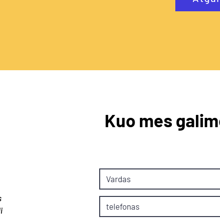
Kuo mes galim
s
i