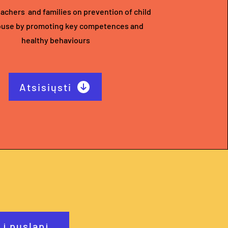
eachers and families on prevention of child
buse by promoting key competences and
healthy behaviours
Atsisiųsti
 į puslapį