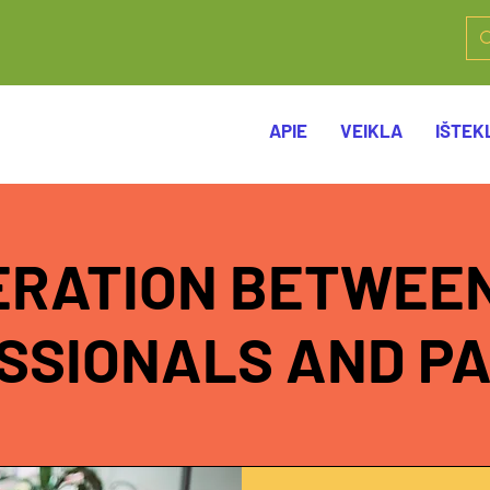
APIE
VEIKLA
IŠTEKL
ERATION BETWEEN
SSIONALS AND P