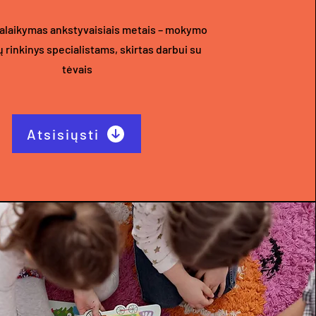
alaikymas ankstyvaisiais metais – mokymo
 rinkinys specialistams, skirtas darbui su
tėvais
Atsisiųsti