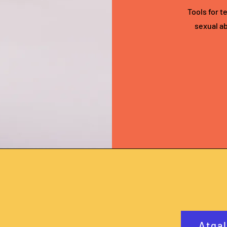
Tools for t
sexual a
Atgal