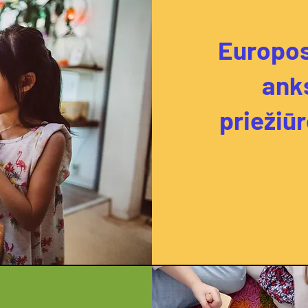
Europos
ank
priežiū