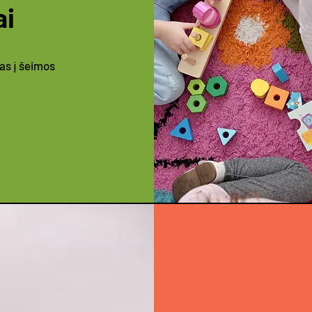
ai
tas į šeimos