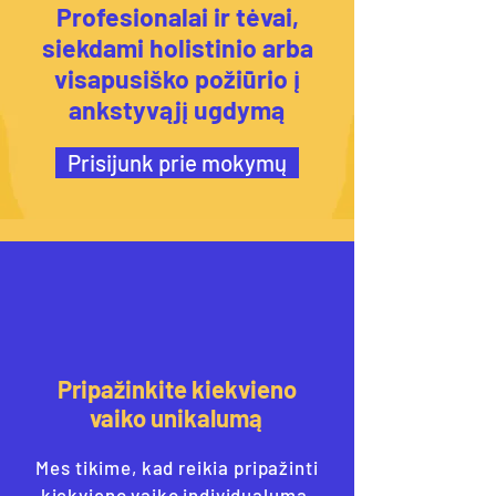
Profesionalai ir tėvai,
siekdami holistinio arba
visapusiško požiūrio į
ankstyvąjį ugdymą
Prisijunk prie mokymų
Pripažinkite kiekvieno
vaiko unikalumą
Mes tikime, kad reikia pripažinti
kiekvieno vaiko individualumą,