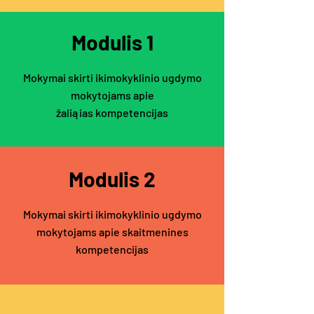
Modulis 1
Mokymai skirti ikimokyklinio ugdymo
mokytojams apie
žaliąias
kompetencijas
Modulis 2
Mokymai skirti ikimokyklinio ugdymo
mokytojams apie skaitmenines
kompetencijas