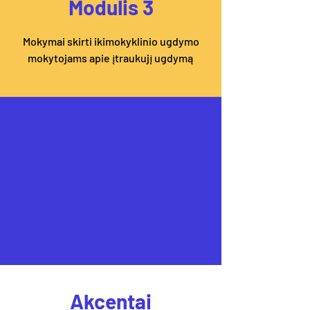
Modulis 3
Mokymai skirti ikimokyklinio ugdymo
mokytojams apie įtraukujį ugdymą
Akcentai