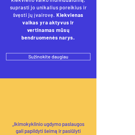
suprasti jo unikalius poreikius ir
švęsti jų įvairovę.
Kiekvienas
vaikas yra aktyvus ir
vertinamas mūsų
bendruomenės narys.
Sužinokite daugiau
Tikslai
„Ikimokyklinio ugdymo paslaugos
gali papildyti šeimą ir pasiūlyti