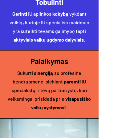
Tobulinti
Gerinti
IU aplinkos
kokybę
vykdant
veiklą, kurioje IU specialistų vaidmuo
yra suteikti tėvams galimybę tapti
aktyviais vaikų ugdymo dalyviais.
Palaikymas
Sukurti
sinergiją
su profesine
bendruomene, siekiant
paremti
IU
specialistų ir tėvų partnerystę, kuri
veiksmingai prisideda prie
visapusiško
vaikų vystymosi
.