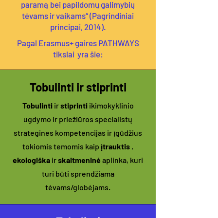
paramą bei papildomų galimybių
tėvams ir vaikams“ (Pagrindiniai
principai, 2014).
Pagal Erasmus+ gaires PATHWAYS
tikslai yra šie:
Tobulinti ir stiprinti
Tobulinti
ir
stiprinti
ikimokyklinio
ugdymo ir priežiūros specialistų
strategines kompetencijas ir įgūdžius
tokiomis temomis kaip
įtrauktis
,
ekologiška
ir
skaitmeninė
aplinka, kuri
turi būti sprendžiama
tėvams/globėjams.