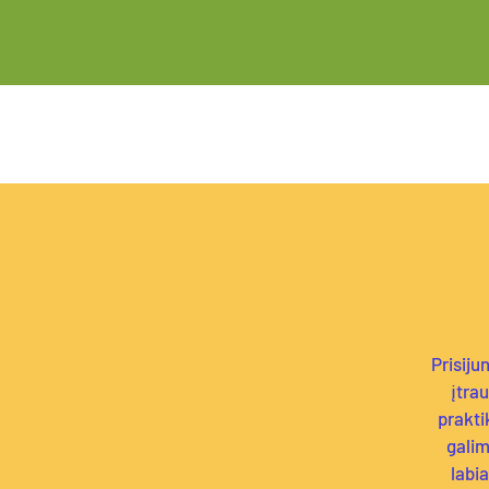
Prisiju
įtrau
prakti
galim
labia