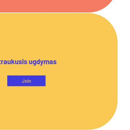
traukusis ugdymas
Join