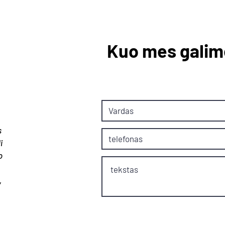
Kuo mes galim
s
i
o
,