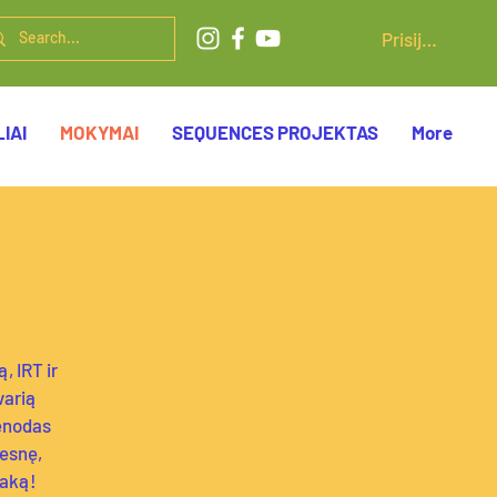
Prisijungti
IAI
MOKYMAI
SEQUENCES PROJEKTAS
More
 IRT ir
varią
ienodas
kesnę,
taką!