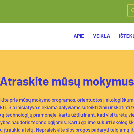
APIE
VEIKLA
IŠTEKL
Atraskite mūsų mokymus
nkite prie mūsų mokymo programos, orientuotos į ekologiškumą,
ktį. Šia iniciatyva siekiama dalyviams suteikti žinių ir skatinti t
ką technologijų pramonėje, kartu užtikrinant, kad visi turėtų v
ybes naudotis technologijomis. Kartu galime sukurti ekologiš
u įtraukią ateitį. Nepraleiskite šios progos padaryti teigiamą į