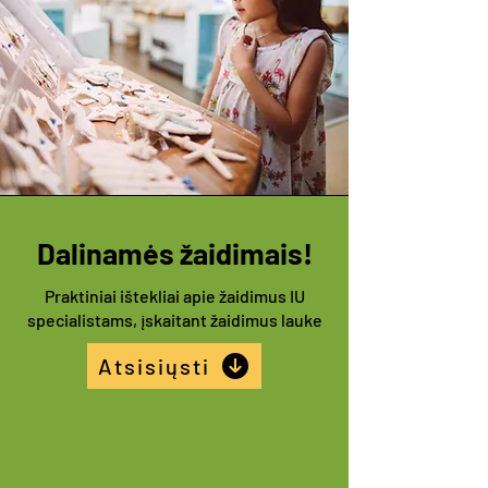
Dalinamės žaidimais!
Praktiniai ištekliai apie žaidimus IU
specialistams, įskaitant žaidimus lauke
Atsisiųsti