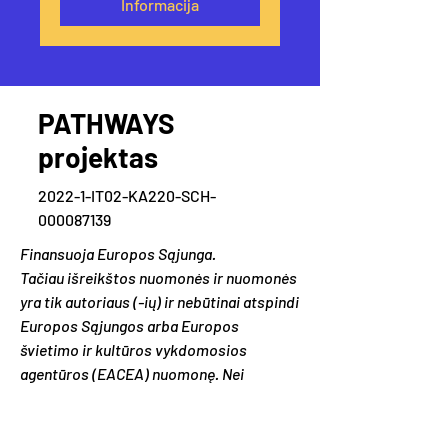
Informacija
PATHWAYS
projektas
2022-1-IT02-KA220-SCH-
000087139
Finansuoja Europos Sąjunga.
Tačiau išreikštos nuomonės ir nuomonės
yra tik autoriaus (-ių) ir nebūtinai atspindi
Europos Sąjungos arba Europos
švietimo ir kultūros vykdomosios
agentūros (EACEA) nuomonę. Nei
Europos Sąjunga, nei EACEA negali būti
už juos atsakingi.