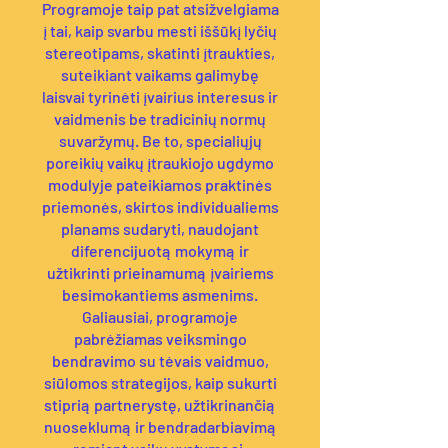
Programoje taip pat atsižvelgiama
į tai, kaip svarbu mesti iššūkį lyčių
stereotipams, skatinti įtraukties,
suteikiant vaikams galimybę
laisvai tyrinėti įvairius interesus ir
vaidmenis be tradicinių normų
suvaržymų. Be to, specialiųjų
poreikių vaikų įtraukiojo ugdymo
modulyje pateikiamos praktinės
priemonės, skirtos individualiems
planams sudaryti, naudojant
diferencijuotą mokymą ir
užtikrinti prieinamumą įvairiems
besimokantiems asmenims.
Galiausiai, programoje
pabrėžiamas veiksmingo
bendravimo su tėvais vaidmuo,
siūlomos strategijos, kaip sukurti
stiprią partnerystę, užtikrinančią
nuoseklumą ir bendradarbiavimą