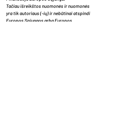
Tačiau išreikštos nuomonės ir nuomonės
yra tik autoriaus (-ių) ir nebūtinai atspindi
Europos Sąjungos arba Europos
švietimo ir kultūros vykdomosios
agentūros (EACEA) nuomonę. Nei
Europos Sąjunga, nei EACEA negali būti
už juos atsakingi.