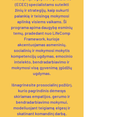
(ECEC) specialistams suteikti
žinių ir strategijų, kaip sukurti
palankią ir teisingą mokymosi
aplinką visiems vaikams. Ši
programa apima daugybę esminių
temų, pradedant nuo LifeComp
Framework, kurioje
akcentuojamas asmeninių,
socialinių ir mokymosi mokytis
kompetencijų ugdymas, emocinio
intelekto, bendradarbiavimo ir
mokymosi visą gyvenimą įgūdžių
ugdymas.
Išnagrinėsite prosocialinį požiūrį,
kurio pagrindinis dėmesys
skiriamas empatijos, gerumo ir
bendradarbiavimo mokymui,
modeliuojant teigiamą elgesį ir
skatinant komandinį darbą.