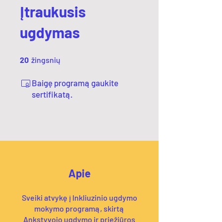
Įtraukusis
ugdymas
20 žingsnių
20
žingsnių
Baigę programą gaukite
sertifikatą.
Apie
Sveiki atvykę į Inkliuzinio ugdymo
mokymo programą, skirtą
Ankstyvojo ugdymo ir priežiūros