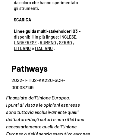
da coloro che hanno sperimentato
gli strumenti.
SCARICA
Linee guida multi-stakeholder IO3
–
disponibili in più lingue:
INGLESE,
UNGHERESE
,
RUMENO
,
SERBO
,
LITUANO
e
ITALIANO
.
Pathways
2022-1-IT02-KA220-SCH-
000087139
Finanziato dall'Unione Europea.
I punti di vista e le opinioni espresse
sono tuttavia esclusivamente quelli
dell'autore/degli autori e non riflettono
necessariamente quelli dell'Unione
Europea o dell'Agenzia esecutiva europea