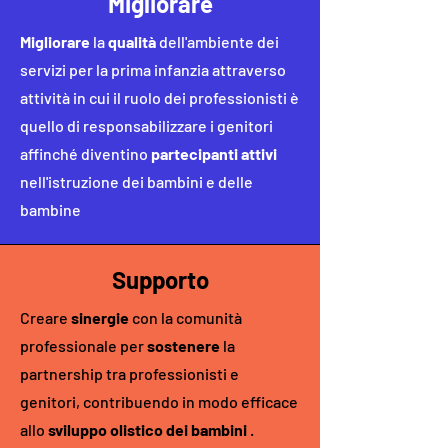
Migliorare
Migliorare
la
qualità
dell'ambiente dei
servizi per la prima infanzia attraverso
attività in cui il ruolo dei professionisti è
quello di responsabilizzare i genitori
affinché diventino
partecipanti attivi
nell'istruzione dei bambini e delle
bambine
Supporto
Creare
sinergie
con la comunità
professionale per
sostenere
la
partnership tra professionisti e
genitori, contribuendo in modo efficace
allo
sviluppo olistico dei bambini
.