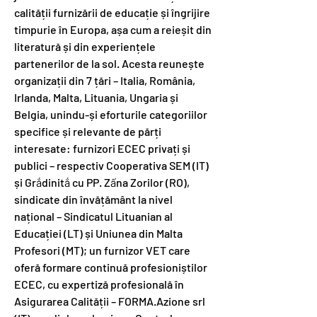
calității furnizării de educație și îngrijire
timpurie în Europa, așa cum a reieșit din
literatură și din experiențele
partenerilor de la sol. Acesta reunește
organizații din 7 țări – Italia, România,
Irlanda, Malta, Lituania, Ungaria și
Belgia, unindu-și eforturile categoriilor
specifice și relevante de părți
interesate: furnizori ECEC privați și
publici – respectiv Cooperativa SEM (IT)
și Grắdinitắ cu PP. Zấna Zorilor (RO),
sindicate din învățământ la nivel
național – Sindicatul Lituanian al
Educației (LT) și Uniunea din Malta
Profesori (MT); un furnizor VET care
oferă formare continuă profesioniștilor
ECEC, cu expertiză profesională în
Asigurarea Calității – FORMA.Azione srl