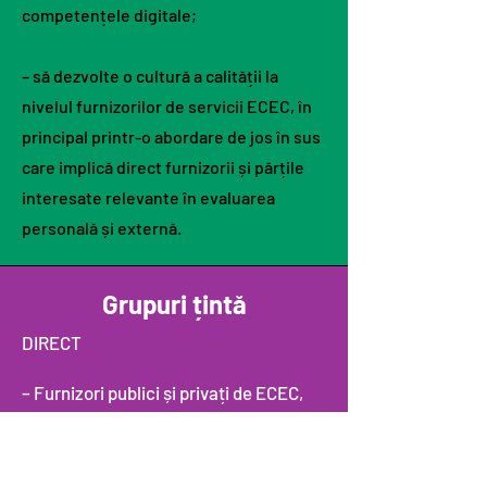
competențele digitale;
– să dezvolte o cultură a calității la
nivelul furnizorilor de servicii ECEC, în
principal printr-o abordare de jos în sus
care implică direct furnizorii și părțile
interesate relevante în evaluarea
personală și externă.
Grupuri țintă
DIRECT
– Furnizori publici și privați de ECEC,
inclusiv educatori, îngrijitori, îngrijitori
(la domiciliu) și alt personal
– Părinți și membri ai familiilor cu rol de