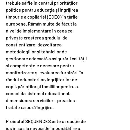
trebuie să fie în centrul priorităților
politice pentru educația și îngrijirea
timpurie a copilăriei (ECEC) în ţările
europene. Rămân multe de făcut la
nivel de implementare în ceea ce
privește creșterea gradului de
conștientizare, dezvoltarea
metodologiilor și tehnicilor de
gestionare adecvată a asigurării calității
și competențele necesare pentru
monitorizarea și evaluarea furnizării în
rândul educatorilor, îngrijitorilor de
copii, părinților și familiilor pentru a
consolida sistemul educațional.
dimensiunea serviciilor – prea des
tratate ca pură îngrijire.
Proiectul SEQUENCES este o reacție de
jos în sus la nevoia de îmbunătățire a