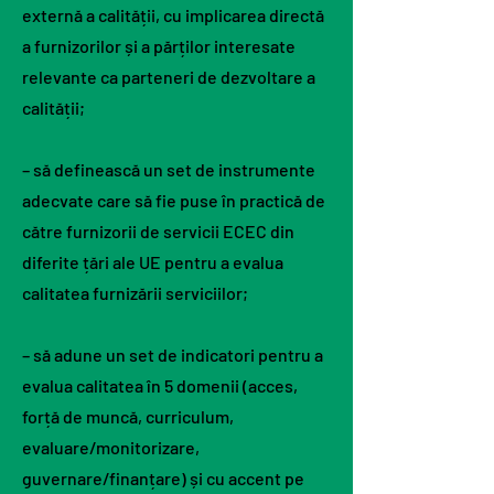
externă a calității, cu implicarea directă
a furnizorilor și a părților interesate
relevante ca parteneri de dezvoltare a
calității;
– să definească un set de instrumente
adecvate care să fie puse în practică de
către furnizorii de servicii ECEC din
diferite țări ale UE pentru a evalua
calitatea furnizării serviciilor;
– să adune un set de indicatori pentru a
evalua calitatea în 5 domenii (acces,
forță de muncă, curriculum,
evaluare/monitorizare,
guvernare/finanțare) și cu accent pe