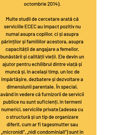
octombrie 2014).
Multe studii de cercetare arată că
serviciile ECEC au impact pozitiv nu
numai asupra copiilor, ci și asupra
părinților și familiilor acestora, asupra
capacității de angajare a femeilor,
bunăstării și calității vieții. Ele devin un
ajutor pentru echilibrul dintre viață și
muncă și, în același timp, un loc de
împărtășire, dezbatere și dezvoltare a
dimensiunii parentale. În special,
având în vedere că furnizorii de servicii
publice nu sunt suficienți, în termeni
numerici, serviciile private (adesea cu
o structură și un tip de organizare
diferit, cum ar fi tagesmutter sau
„micronidi”, „nidi condominiali”) sunt în