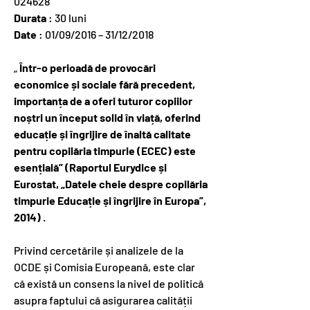
024628
Durata
: 30 luni
Date
: 01/09/2016 – 31/12/2018
„
Într-o perioadă de provocări
economice și sociale fără precedent,
importanța de a oferi tuturor copiilor
noștri un început solid în viață, oferind
educație și îngrijire de înaltă calitate
pentru copilăria timpurie (ECEC) este
esențială” (Raportul Eurydice și
Eurostat, „Datele cheie despre copilăria
timpurie Educație și îngrijire în Europa”,
2014)
.
Privind cercetările și analizele de la
OCDE și Comisia Europeană, este clar
că există un consens la nivel de politică
asupra faptului că asigurarea calității