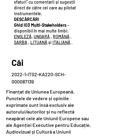
sfaturi” cu comentarii și sugestii
direct de către cei care au pilotat
instrumentele.
DESCĂRCĂRI
Ghid IO3 Multi-Stakeholders
–
disponibil în mai multe limbi:
ENGLEZĂ,
UNGARĂ
,
ROMÂNĂ
,
SARBA
,
LITUANĂ
și
ITALIANĂ
.
Căi
2022-1-IT02-KA220-SCH-
000087139
Finanțat de Uniunea Europeană.
Punctele de vedere și opiniile
exprimate sunt însă exclusiv ale
autorului/autorilor și nu reflectă
neapărat cele ale Uniunii Europene sau
ale Agenției Executive pentru Educație,
Audiovizual și Cultură a Uniunii