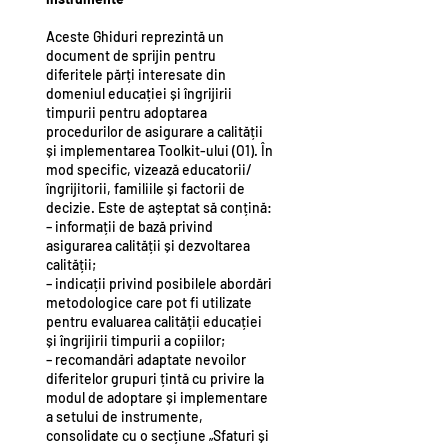
Aceste Ghiduri reprezintă un
document de sprijin pentru
diferitele părți interesate din
domeniul educației și îngrijirii
timpurii pentru adoptarea
procedurilor de asigurare a calității
și implementarea Toolkit-ului (O1). În
mod specific, vizează educatorii/
îngrijitorii, familiile și factorii de
decizie. Este de așteptat să conțină:
– informații de bază privind
asigurarea calității și dezvoltarea
calității;
– indicații privind posibilele abordări
metodologice care pot fi utilizate
pentru evaluarea calității educației
și îngrijirii timpurii a copiilor;
– recomandări adaptate nevoilor
diferitelor grupuri țintă cu privire la
modul de adoptare și implementare
a setului de instrumente,
consolidate cu o secțiune „Sfaturi și